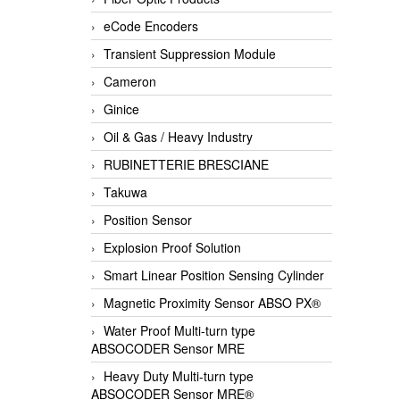
eCode Encoders
Transient Suppression Module
Cameron
Ginice
Oil & Gas / Heavy Industry
RUBINETTERIE BRESCIANE
Takuwa
Position Sensor
Explosion Proof Solution
Smart Linear Position Sensing Cylinder
Magnetic Proximity Sensor ABSO PX®
Water Proof Multi-turn type
ABSOCODER Sensor MRE
Heavy Duty Multi-turn type
ABSOCODER Sensor MRE®