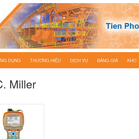
NG DỤNG
THƯƠNG HIỆU
DỊCH VỤ
BẢNG GIÁ
KHO
. Miller