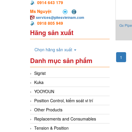
0914 643 179
Ms Nguyệt
services@pitesvietnam.com
0918 805 949
Gx Pipe
Hãng sản xuất
Chọn hãng sản xuất
1
Danh mục sản phẩm
Sigrist
Kuka
YOOYOUN
Position Control, kiểm soát vi trí
Other Products
Replacements and Consumables
Tension & Position