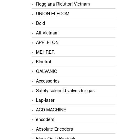
Reggiana Riduttori Vietnam
UNION ELECOM
Dold
AII Vietnam
APPLETON
MEHRER
Kinetrol
GALVANIC
Accessories
Safety solenoid valves for gas
Lap-laser
ACD MACHINE
encoders
Absolute Encoders
Fiber Optic Products