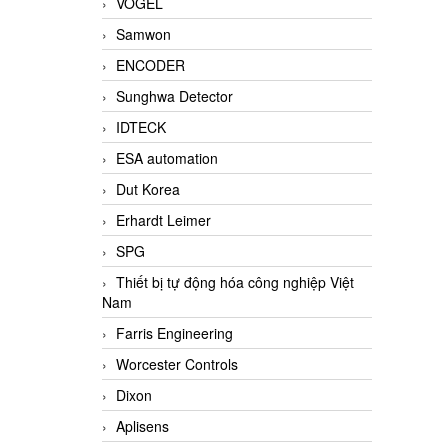
VOGEL
Samwon
ENCODER
Sunghwa Detector
IDTECK
ESA automation
Dut Korea
Erhardt Leimer
SPG
Thiết bị tự động hóa công nghiệp Việt
Nam
Farris Engineering
Worcester Controls
Dixon
Aplisens