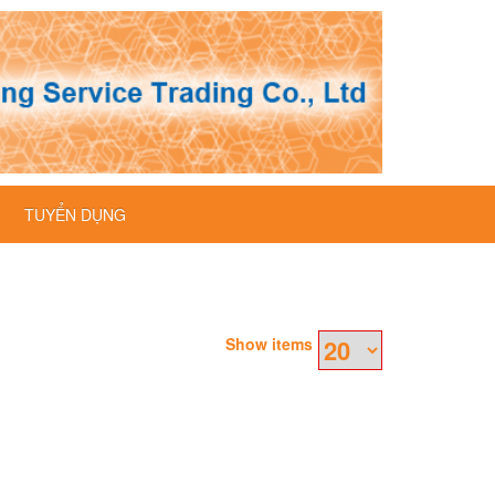
TUYỂN DỤNG
Show items