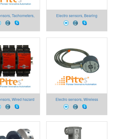
ensors, Tachometers,
Electro sensors, Bearing
 and Display Electro
Temperature Sensors &
thiết bị đo tốc độ, bộ
Conveyor Belt Alignment
ộ và hiển thị Electro
Sensors,
sensors
ensors, Wired hazard
Electro sensors, Wireless
 Electro sensors, thiết
hazard Monitoring Electro
 sát có dây cho môi
sensors, thiết bị giám sát không
ờng khắc nghiệt
dây cho môi trường khắc nghiệt,
Electro sensors Việt Nam