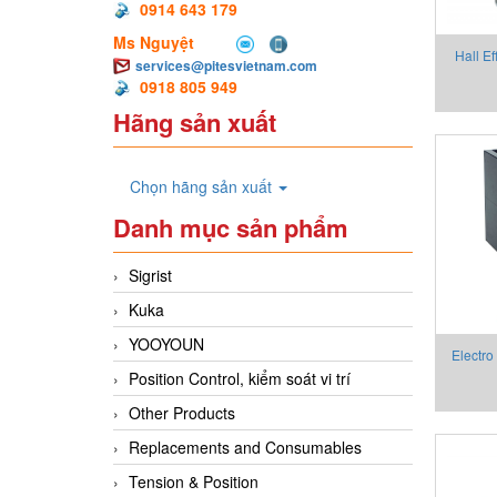
0914 643 179
Ms Nguyệt
Hall Ef
services@pitesvietnam.com
0918 805 949
Hãng sản xuất
Chọn hãng sản xuất
Danh mục sản phẩm
Sigrist
Kuka
YOOYOUN
Electro
Position Control, kiểm soát vi trí
Gate & 
Other Products
Elec
Replacements and Consumables
Tension & Position