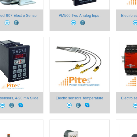
fect 907 Electro Sensor
PM500 Two Analog Input
Electro s
Process Meter
Counters,
sensors, 
đếm tốc đ
 sensors, 4-20 mA Slide
Electro sensors, temperature
Electro s
Valve Position Sensors,
sensors Electro, cảm biến nhiệt,
monitoring
tro sensors Việt Nam
cảm biến nhiệt độ electro
bị giám
sensors, Electro sensors Việt
trư
Nam