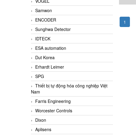
VOGEL
độ trục
Samwon
ENCODER
1
Sunghwa Detector
IDTECK
ESA automation
Dut Korea
Erhardt Leimer
SPG
Thiết bị tự động hóa công nghiệp Việt
Nam
Farris Engineering
Worcester Controls
Dixon
Aplisens