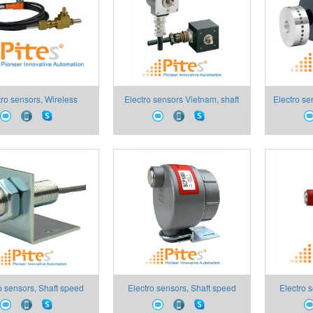
tro sensors, Wireless
Electro sensors Vietnam, shaft
Electro s
rd Monitoring Electro
speed pulse generators Electro
PULSE G
 thiết bị giám sát không
sensors Vietnam
se
 môi trường khắc nghiệt,
tro sensors Việt Nam
o sensors, Shaft speed
Electro sensors, Shaft speed
Electro 
o sensors, cảm biến tốc
switchs Electro sensors, công
switch Ele