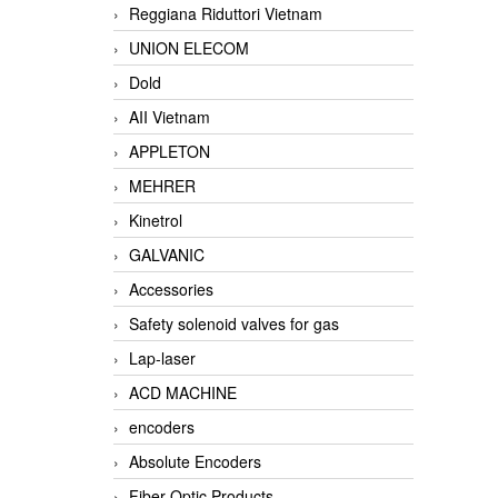
Reggiana Riduttori Vietnam
UNION ELECOM
Dold
AII Vietnam
APPLETON
MEHRER
Kinetrol
GALVANIC
Accessories
Safety solenoid valves for gas
Lap-laser
ACD MACHINE
encoders
Absolute Encoders
Fiber Optic Products