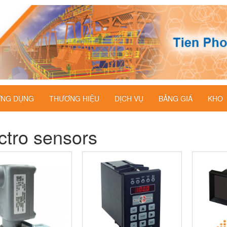
NG DỤNG
THƯƠNG HIỆU
DỊCH VỤ
BẢNG GIÁ
KHO
ctro sensors