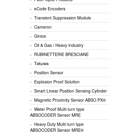
eCode Encoders
Transient Suppression Module
Cameron
Ginice
Oil & Gas / Heavy Industry
RUBINETTERIE BRESCIANE
Takuwa
Position Sensor
Explosion Proof Solution
Smart Linear Position Sensing Cylinder
Magnetic Proximity Sensor ABSO PX®
Water Proof Multi-turn type
ABSOCODER Sensor MRE
Heavy Duty Multi-turn type
ABSOCODER Sensor MRE®