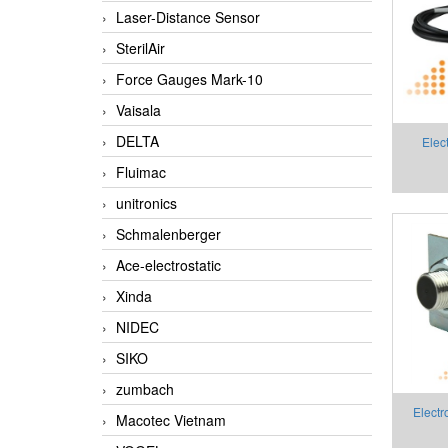
Laser-Distance Sensor
SterilAir
Force Gauges Mark-10
Vaisala
DELTA
Elec
haza
Fluimac
sensors,
unitronics
dây cho
Schmalenberger
Elec
Ace-electrostatic
Xinda
NIDEC
SIKO
zumbach
Electr
Macotec Vietnam
Electr