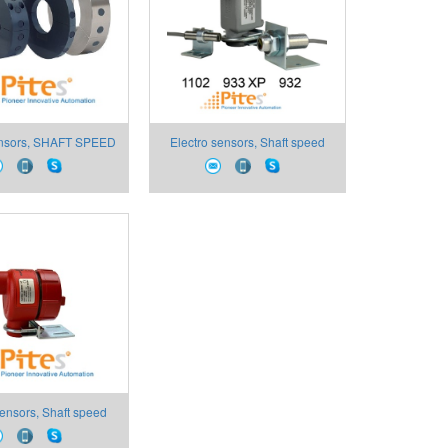
ensors, SHAFT SPEED
Electro sensors, Shaft speed
ENERATORS Electro
Electro sensors, cảm biến tốc
nsors Vietnam
độ trục Electro sensors, Electro
sensors việt nam
sensors, Shaft speed
ctro sensors, công tắc