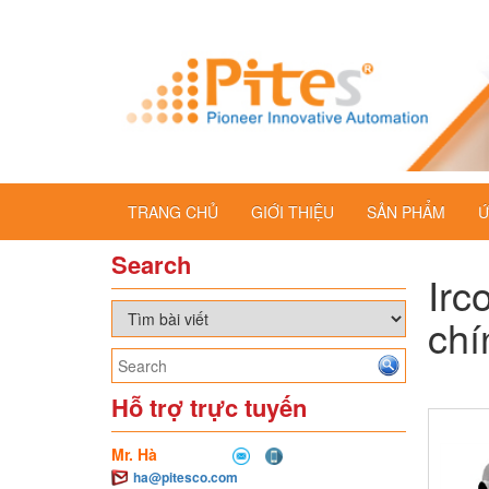
TRANG CHỦ
GIỚI THIỆU
SẢN PHẨM
Ứ
Search
Irc
chí
Hỗ trợ trực tuyến
Mr. Hà
ha@pitesco.com