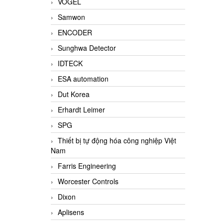
VOGEL
Samwon
ENCODER
Sunghwa Detector
IDTECK
ESA automation
Dut Korea
Erhardt Leimer
SPG
Thiết bị tự động hóa công nghiệp Việt
Nam
Farris Engineering
Worcester Controls
Dixon
Aplisens