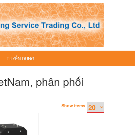
TUYỂN DỤNG
ietNam, phân phối
Show items