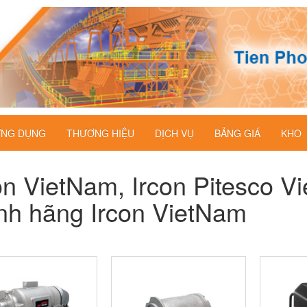
NG DỤNG
THƯƠNG HIỆU
DỊCH VỤ
BẢNG GIÁ
KHO
on VietNam, Ircon Pitesco V
nh hãng Ircon VietNam