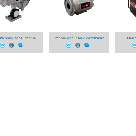
 kế hồng ngoại Ircon®
Ircon® Modline® 4-pyrometer
Máy q
Modline® 7
hồng ngoại
ScanIR®