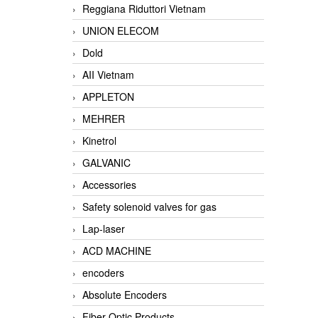
Reggiana Riduttori Vietnam
UNION ELECOM
Dold
AII Vietnam
APPLETON
MEHRER
Kinetrol
GALVANIC
Accessories
Safety solenoid valves for gas
Lap-laser
ACD MACHINE
encoders
Absolute Encoders
Fiber Optic Products