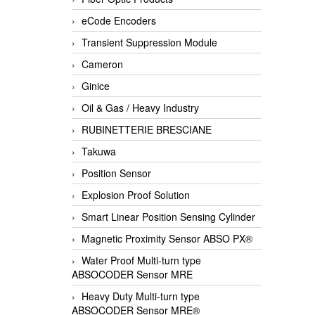
eCode Encoders
Transient Suppression Module
Cameron
Ginice
Oil & Gas / Heavy Industry
RUBINETTERIE BRESCIANE
Takuwa
Position Sensor
Explosion Proof Solution
Smart Linear Position Sensing Cylinder
Magnetic Proximity Sensor ABSO PX®
Water Proof Multi-turn type
ABSOCODER Sensor MRE
Heavy Duty Multi-turn type
ABSOCODER Sensor MRE®