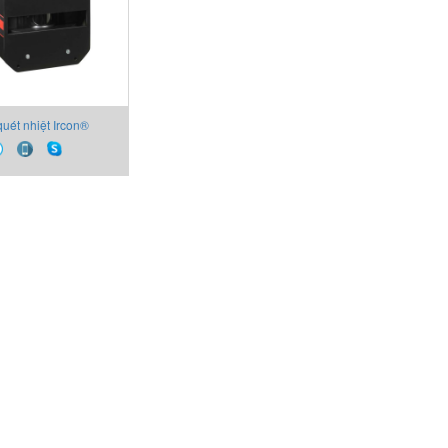
uét nhiệt Ircon®
3-Thermal Scanner
Ircon