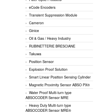
eCode Encoders
Transient Suppression Module
Cameron
Ginice
Oil & Gas / Heavy Industry
RUBINETTERIE BRESCIANE
Takuwa
Position Sensor
Explosion Proof Solution
Smart Linear Position Sensing Cylinder
Magnetic Proximity Sensor ABSO PX®
Water Proof Multi-turn type
ABSOCODER Sensor MRE
Heavy Duty Multi-turn type
ABSOCODER Sensor MRE®