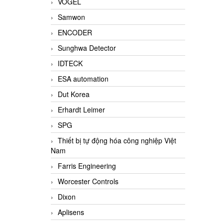
VOGEL
Samwon
ENCODER
Sunghwa Detector
IDTECK
ESA automation
Dut Korea
Erhardt Leimer
SPG
Thiết bị tự động hóa công nghiệp Việt
Nam
Farris Engineering
Worcester Controls
Dixon
Aplisens