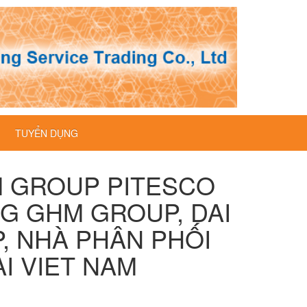
TUYỂN DỤNG
M GROUP PITESCO
̃NG GHM GROUP, DAI
 NHÀ PHÂN PHỐI
̣I VIET NAM