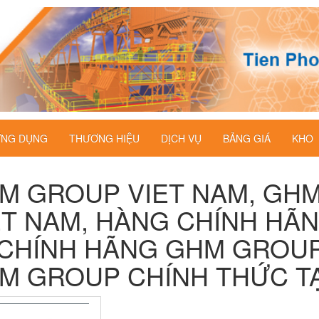
NG DỤNG
THƯƠNG HIỆU
DỊCH VỤ
BẢNG GIÁ
KHO
M GROUP VIET NAM, GH
ET NAM, HÀNG CHÍNH HA
 CHÍNH HÃNG GHM GROUP,
M GROUP CHÍNH THỨC TA