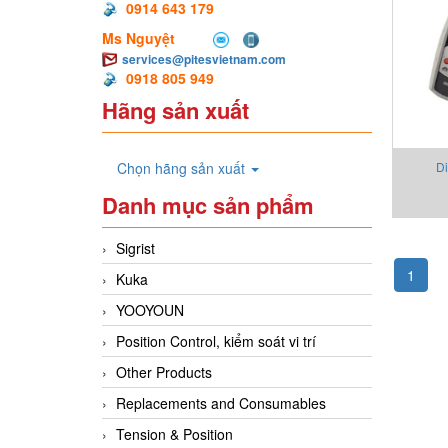
0914 643 179
Ms Nguyệt
services@pitesvietnam.com
0918 805 949
Hãng sản xuất
Chọn hãng sản xuất
Di
Danh mục sản phẩm
Sigrist
1
Kuka
YOOYOUN
Position Control, kiểm soát vi trí
Other Products
Replacements and Consumables
Tension & Position