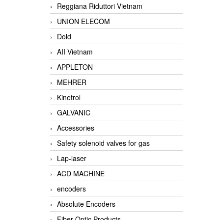
Reggiana Riduttori Vietnam
UNION ELECOM
Dold
AII Vietnam
APPLETON
MEHRER
Kinetrol
GALVANIC
Accessories
Safety solenoid valves for gas
Lap-laser
ACD MACHINE
encoders
Absolute Encoders
Fiber Optic Products