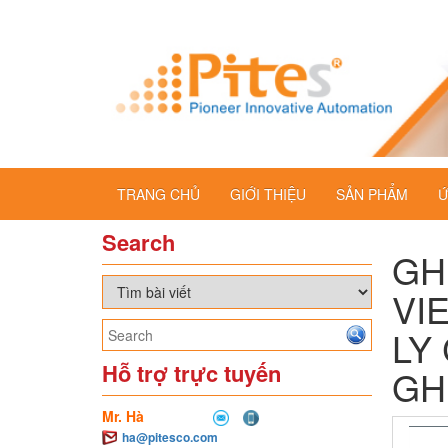
TRANG CHỦ
GIỚI THIỆU
SẢN PHẨM
Ứ
Search
GH
VI
LY
Hỗ trợ trực tuyến
GH
Mr. Hà
ha@pitesco.com